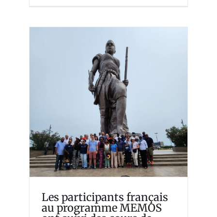
Les participants français au
programme MEMOS ont
suivi des cours de
marketing et de finance à
Cotonou (Bénin)
Memosian
Les participants français
au programme MEMOS