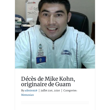
Décès de Mike Kohn,
originaire de Guam
Memosian
Décès de Mike Kohn,
originaire de Guam
By
admin9318
|
juillet 21st, 2026
|
Categories:
Memosian