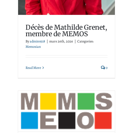
Décès de Mathilde Grenet,
membre de MEMOS
By
admin9318
|
mars 26th, 2026
|
Categories:
Memosian
Read More
0
Rejoignez MEMOS ! Les
candidatures sont ouvertes
jusqu’au 17 mai 2026