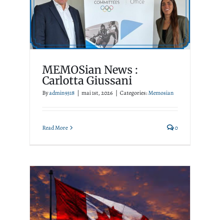
MEMOSian News : Carlotta
Giussani
Memosian
MEMOSian News :
Carlotta Giussani
By
admin9318
|
mai 1st, 2026
|
Categories:
Memosian
Read More
0
Une tribune libre de Milena
Parent et Mathieu Fleur,
directeurs de MEMOS : Si