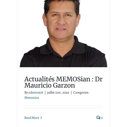
Actualités MEMOSian : Dr
Mauricio Garzon
Memosian
Actualités MEMOSian : Dr
Mauricio Garzon
By
admin9318
|
juillet 21st, 2026
|
Categories:
Memosian
Read More
0