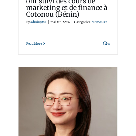
ont suivi des cours de
marketing et de finance à
Cotonou (Bénin)
By
admin9318
|
mai 1st, 2026
|
Categories:
Memosian
Read More
0
MEMOS in English
accueille Shushu Chen,
experte en gouvernance du