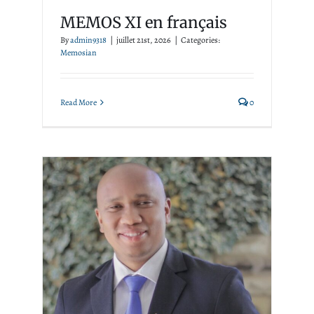
MEMOS XI en français
By
admin9318
|
juillet 21st, 2026
|
Categories:
Memosian
Read More
0
Actualités MEMOSian :
Morake Raleaka nommée à
la Commission marketing