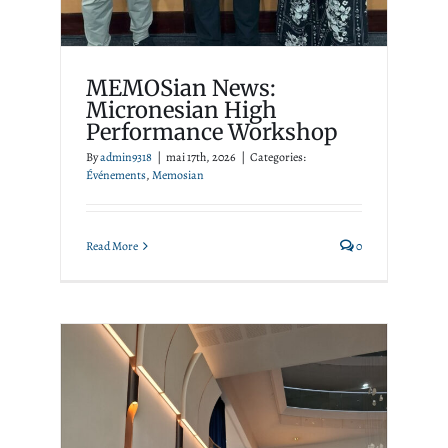
MEMOSian News:
Micronesian High
Performance Workshop
By
admin9318
|
mai 17th, 2026
|
Categories:
Événements
,
Memosian
Read More
0