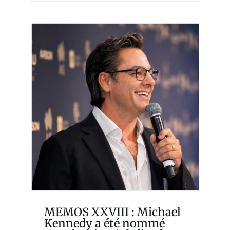
MEMOS XXVIII : Michael
Kennedy a été nommé
membre (AM) de l’Ordre
d’Australie à l’occasion des
distinctions décernées à
l’occasion de l’anniversaire
du roi
Memosian
MEMOS XXVIII : Michael
Kennedy a été nommé