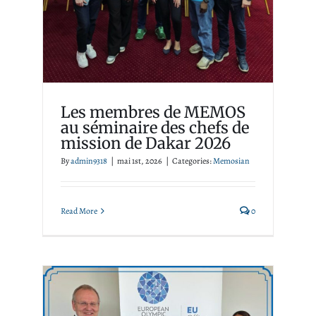
mission de Dakar 2026
Memosian
Les membres de MEMOS
au séminaire des chefs de
mission de Dakar 2026
By
admin9318
|
mai 1st, 2026
|
Categories:
Memosian
Read More
0