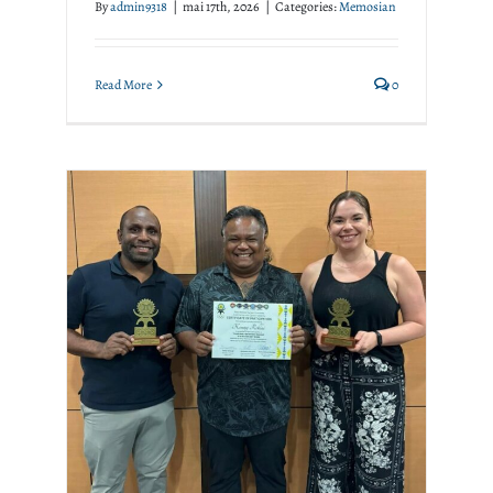
By
admin9318
|
mai 17th, 2026
|
Categories:
Memosian
Read More
0
MEMOSian News:
Micronesian High
Performance Workshop
Événements
Memosian