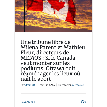
le Canada veut monter sur
les podiums, Ottawa doit
réaménager les lieux où
naît le sport
Memosian
Une tribune libre de
Milena Parent et Mathieu
Fleur, directeurs de
MEMOS : Si le Canada
veut monter sur les
podiums, Ottawa doit
réaménager les lieux où
naît le sport
By
admin9318
|
mai 1st, 2026
|
Categories:
Memosian
Read More
0