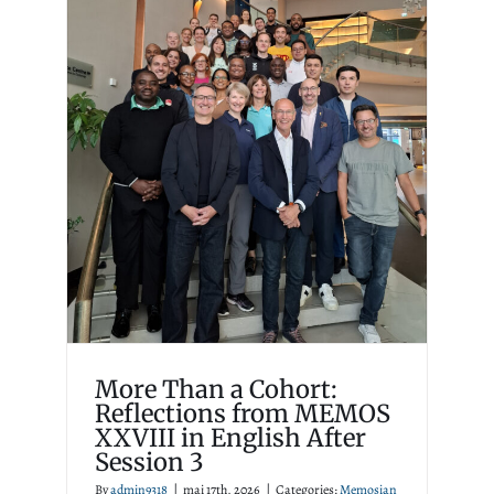
More Than a Cohort:
Reflections from MEMOS
XXVIII in English After
Session 3
Memosian
More Than a Cohort:
Reflections from MEMOS
XXVIII in English After
Session 3
By
admin9318
|
mai 17th, 2026
|
Categories:
Memosian