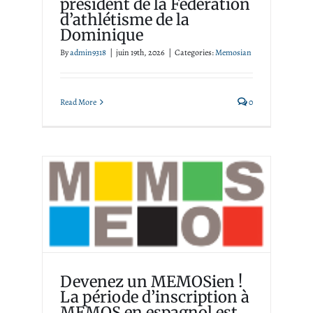
président de la Fédération
d’athlétisme de la
Dominique
By
admin9318
|
juin 19th, 2026
|
Categories:
Memosian
Read More
0
Devenez un MEMOSien !
La période d’inscription à
MEMOS en espagnol est
ouverte jusqu’au 30 juin
2026
Devenez un MEMOSien !
Événements
Memosian
La période d’inscription à
MEMOS en espagnol est