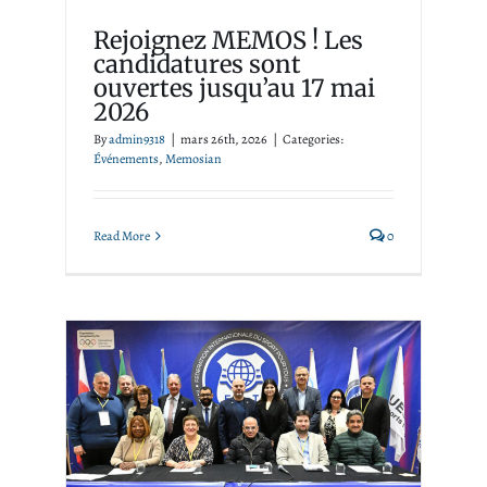
Événements
Memosian
Rejoignez MEMOS ! Les
candidatures sont
ouvertes jusqu’au 17 mai
2026
By
admin9318
|
mars 26th, 2026
|
Categories:
Événements
,
Memosian
Read More
0
MEMOSIAN Stavri Bello
(ALB) de MEMOS V en
anglais Élu au nouveau
comité exécutif de la