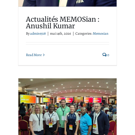
Actualités MEMOSian :
Anushil Kumar
By
admin9318
|
mai 14th, 2026
|
Categories:
Memosian
Read More
0
Les membres de MEMOS
au séminaire des chefs de