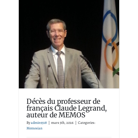
Décès du professeur de
français Claude Legrand,
auteur de MEMOS
Memosian
Décès du professeur de
français Claude Legrand,
auteur de MEMOS
By
admin9318
|
mars 5th, 2026
|
Categories:
Memosian