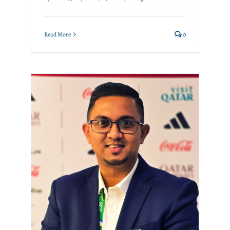
Read More
0
Actualités MEMOSian :
Anushil Kumar
Memosian