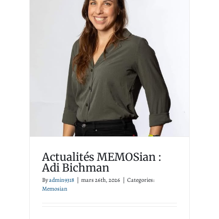
Actualités MEMOSian : Adi
Bichman
Memosian
Actualités MEMOSian :
Adi Bichman
By
admin9318
|
mars 26th, 2026
|
Categories:
Memosian