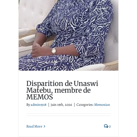
Disparition de Unaswi
Matebu, membre de
MEMOS
Memosian
Disparition de Unaswi
Matebu, membre de
MEMOS
By
admin9318
|
juin 19th, 2026
|
Categories:
Memosian
Read More
0