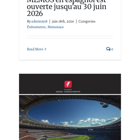
ouverte jusqu’au 30 juin
2026
By
admin9318
|
juin 18th, 2026
|
Categories:
Événements
,
Memosian
Read More
0
MEMOSian News : Le