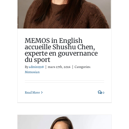
sport
Memosian
MEMOS in English
accueille Shushu Chen,
experte en gouvernance
du sport
By
admin9318
|
mars 27th, 2026
|
Categories:
Memosian
Read More
0