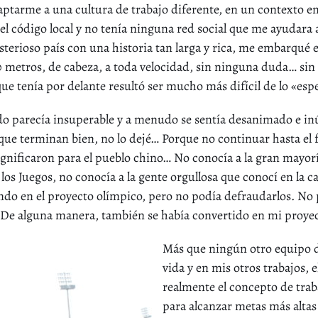
aptarme a una cultura de trabajo diferente, en un contexto en
el código local y no tenía ninguna red social que me ayudara
terioso país con una historia tan larga y rica, me embarqué 
100 metros, de cabeza, a toda velocidad, sin ninguna duda… si
ue tenía por delante resultó ser mucho más difícil de lo «esp
do parecía insuperable y a menudo se sentía desanimado e inút
 que terminan bien, no lo dejé… Porque no continuar hasta el fi
significaron para el pueblo chino… No conocía a la gran mayo
os Juegos, no conocía a la gente orgullosa que conocí en la ca
ndo en el proyecto olímpico, pero no podía defraudarlos. N
. De alguna manera, también se había convertido en mi proyec
Más que ningún otro equipo d
vida y en mis otros trabajos,
realmente el concepto de trab
para alcanzar metas más altas