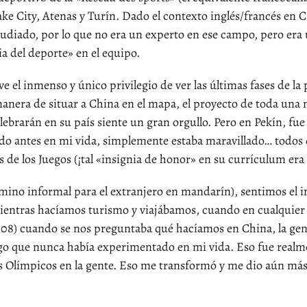
 Lake City, Atenas y Turín. Dado el contexto inglés/francés e
tudiado, por lo que no era un experto en ese campo, pero era
ia del deporte» en el equipo.
 el inmenso y único privilegio de ver las últimas fases de la
anera de situar a China en el mapa, el proyecto de toda una
ebrarán en su país siente un gran orgullo. Pero en Pekín, fue
 antes en mi vida, simplemente estaba maravillado… todos qu
 de los Juegos (¡tal «insignia de honor» en su currículum era 
mino informal para el extranjero en mandarín), sentimos el i
s, mientras hacíamos turismo y viajábamos, cuando en cualquie
008) cuando se nos preguntaba qué hacíamos en China, la ge
go que nunca había experimentado en mi vida. Eso fue realm
os Olímpicos en la gente. Eso me transformó y me dio aún má