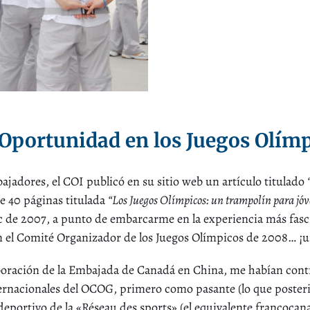
Oportunidad en
los Juegos Olímp
bajadores, el COI publicó en su sitio web un artículo titulado
e 40 páginas titulada
“Los Juegos Olímpicos: un trampolín para jóv
c de 2007, a punto de embarcarme en la experiencia más fas
en el Comité Organizador de los Juegos Olímpicos de 2008… ¡
aboración de la Embajada de Canadá en China, me habían contr
ernacionales del OCOG, primero como pasante (lo que poster
deportivo de la «Réseau des sports» (el equivalente francocan